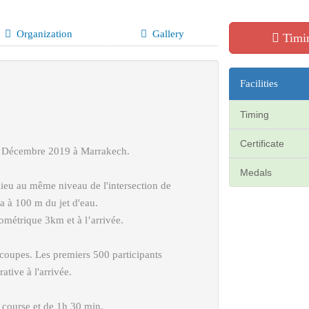
Organization
Gallery
Timin
Facilities
Timing
Certificate
 Décembre 2019 à Marrakech.
Medals
lieu au même niveau de l'intersection de
 à 100 m du jet d'eau.
lométrique 3km et à l’arrivée.
coupes. Les premiers 500 participants
tive à l'arrivée.
 course et de 1h 30 min.