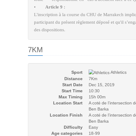
•
Article 9 :
L'inscription à la course du CHU de Marrakech impli
participant du présent règlement déposé et qu'il s’eng
des dispositions.
7KM
Sport
Athletics
Distance
7Km
Start Date
Dec 15, 2019
Start Time
10:30
Max Timing
15h 00m
Location Start
A coté de l’intersectio
Ben Barka
Location Finish
A coté de l’intersectio
Ben Barka
Difficulty
Easy
Age categories
18-99