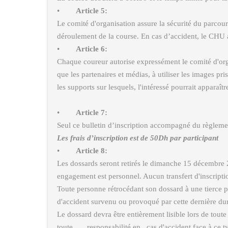
•
Article 5:
Le comité d'organisation assure la sécurité du parcour
déroulement de la course. En cas d’accident, le CHU a
•
Article 6:
Chaque coureur autorise expressément le comité d'organ
que les partenaires et médias, à utiliser les images pris
les supports sur lesquels, l'intéressé pourrait apparaîtr
•
Article 7:
Seul ce bulletin d’inscription accompagné du règleme
Les frais d’inscription est de 50Dh par participant
•
Article 8:
Les dossards seront retirés le dimanche 15 décembre 2
engagement est personnel. Aucun transfert d'inscriptio
Toute personne rétrocédant son dossard à une tierce 
d'accident survenu ou provoqué par cette dernière dur
Le dossard devra être entièrement lisible lors de toute
toute responsabilité en cas d'accident face à ce ty