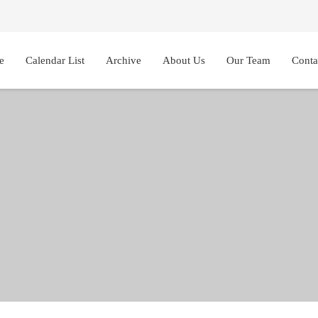
e
Calendar List
Archive
About Us
Our Team
Conta