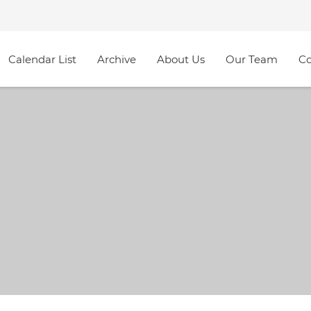
Calendar List
Archive
About Us
Our Team
Co