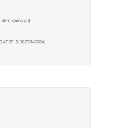
emi-pension)
9243139 & 0667845284